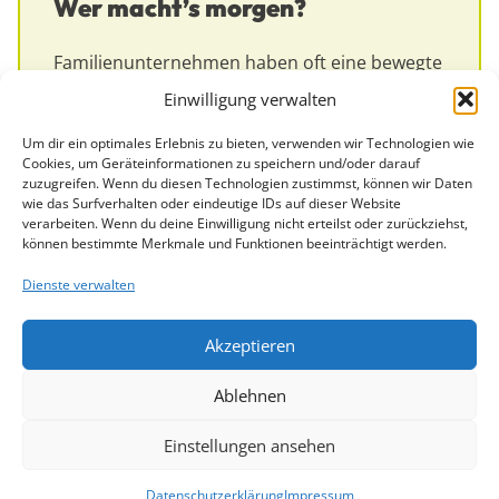
Wer macht’s morgen?
Familienunternehmen haben oft eine bewegte
Vergangenheit. Doch immer öfter fehlt ihnen
Einwilligung verwalten
genau das Gegenteil: eine lebendige Zukunft.
Immer mehr Familienunternehmen stehen vor
Um dir ein optimales Erlebnis zu bieten, verwenden wir Technologien wie
besonderen Herausforderungen – emotional,
Cookies, um Geräteinformationen zu speichern und/oder darauf
organisatorisch und strategisch. Gründerin
zuzugreifen. Wenn du diesen Technologien zustimmst, können wir Daten
wie das Surfverhalten oder eindeutige IDs auf dieser Website
der Agentur Storypark und Führungskräfte-
verarbeiten. Wenn du deine Einwilligung nicht erteilst oder zurückziehst,
Coach
können bestimmte Merkmale und Funktionen beeinträchtigt werden.
WEITERLESEN »
Dienste verwalten
Akzeptieren
25. Juni 2025
Ablehnen
Einstellungen ansehen
© Copyright 2024 2bgood
Datenschutz
Impressum
Datenschutzerklärung
Impressum