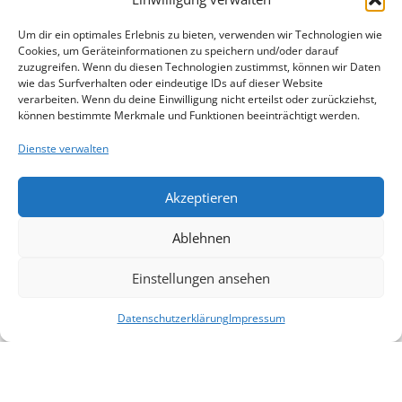
Dann: potenzielle Nachfolgenden identifizieren und
einbinden. Und schließlich: eine strategische Roadmap
Um dir ein optimales Erlebnis zu bieten, verwenden wir Technologien wie
entwickeln, die auch Kompetenzaufbau, Rollenklärung
Cookies, um Geräteinformationen zu speichern und/oder darauf
und rechtliche Struktur mitdenkt.“
zuzugreifen. Wenn du diesen Technologien zustimmst, können wir Daten
wie das Surfverhalten oder eindeutige IDs auf dieser Website
verarbeiten. Wenn du deine Einwilligung nicht erteilst oder zurückziehst,
Besonders wichtig: „Fragen Sie die Familie ehrlich, wer
können bestimmte Merkmale und Funktionen beeinträchtigt werden.
überhaupt übernehmen will – und wer nicht. Nur so
lassen sich spätere Brüche vermeiden.“
Dienste verwalten
Akzeptieren
Rechtlich sauber arbeiten
Ablehnen
„Ich bin keine Juristin“, stellt Friese klar, „aber ich sehe
immer wieder, wie oft Nachfolgen an ganz klassischen
Einstellungen ansehen
rechtlichen und steuerlichen Themen scheitern.“ Dazu
gehören etwa unklare Erbregelungen, fehlende
Datenschutzerklärung
Impressum
Notfallpläne oder ungenaue Gesellschaftsverträge. „All
das kann zu massiven Blockaden führen – und nicht
selten zur Zerschlagung des Lebenswerks. Nachhaltig
ist das nicht.“