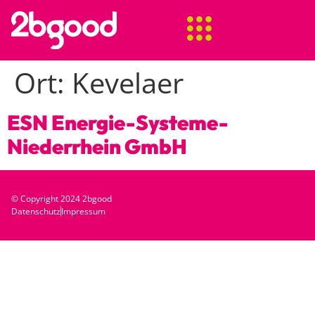
Ort:
Kevelaer
ESN Energie-Systeme-
Niederrhein GmbH
© Copyright 2024 2bgood
Datenschutz
Impressum