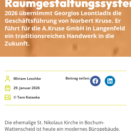
Raumgestaltungssyst
2026 übernimmt Georgios Leontiadis die
Geschäftsführung von Norbert Kruse. Er
führt für die A.Kruse GmbH in Langenfeld
ein traditionsreiches Handwerk in die
Zukunft.
Beitrag teilen:
Miriam Leschke
29. Januar 2026
© Taro Kataoka
Die ehemalige St. Nikolaus Kirche in Bochum-
Wattenscheid ist heute ein modernes Bürogebäude.