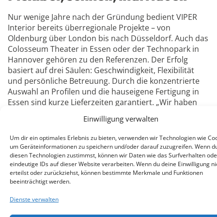
Nur wenige Jahre nach der Gründung bedient VIPER
Interior bereits überregionale Projekte – von
Oldenburg über London bis nach Düsseldorf. Auch das
Colosseum Theater in Essen oder der Technopark in
Hannover gehören zu den Referenzen. Der Erfolg
basiert auf drei Säulen: Geschwindigkeit, Flexibilität
und persönliche Betreuung. Durch die konzentrierte
Auswahl an Profilen und die hauseigene Fertigung in
Essen sind kurze Lieferzeiten garantiert. „Wir haben
jedes Profil am Lager, fertigen vor Ort und haben keine
Einwilligung verwalten
langen Transport- und Logistikwege“, erklärt Stebani.
„Dadurch können wir deutlich schneller reagieren als
Um dir ein optimales Erlebnis zu bieten, verwenden wir Technologien wie Coo
große Trennwandhersteller.“ Hinzu kommt die
um Geräteinformationen zu speichern und/oder darauf zuzugreifen. Wenn d
individuelle Projektbetreuung. VIPER Interior plant
diesen Technologien zustimmst, können wir Daten wie das Surfverhalten ode
eindeutige IDs auf dieser Website verarbeiten. Wenn du deine Einwilligung ni
nicht nur das eigene System, sondern bindet auch alle
erteilst oder zurückziehst, können bestimmte Merkmale und Funktionen
Anschlussgewerke von Anfang an in die Planung ein.
beeinträchtigt werden.
„Wir garantieren eine intensive und individuelle
Beratung und Objektabwicklung“, so Stebani. „Jedes
Dienste verwalten
Projekt ist bei uns mehr als nur eine