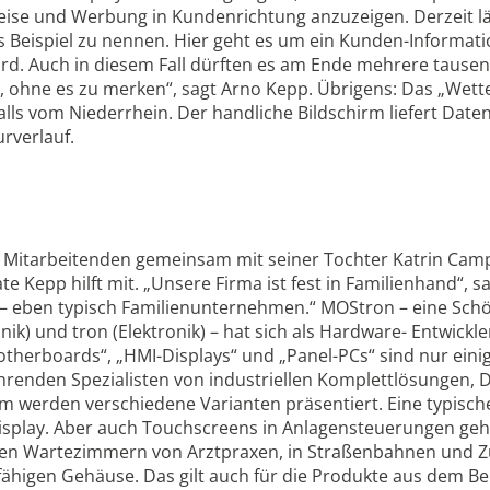
ise und Werbung in Kundenrichtung anzuzeigen. Derzeit lä
s Beispiel zu nennen. Hier geht es um ein Kunden-Informati
wird. Auch in diesem Fall dürften es am Ende mehrere tause
ohne es zu merken“, sagt Arno Kepp. Übrigens: Das „Wette
ls vom Niederrhein. Der handliche Bildschirm liefert Dat
rverlauf.
40 Mitarbeitenden gemeinsam mit seiner Tochter Katrin Ca
Kepp hilft mit. „Unsere Firma ist fest in Familienhand“, s
– eben typisch Familienunternehmen.“ MOStron – eine Sc
ik) und tron (Elektronik) – hat sich als Hardware- Entwickle
erboards“, „HMI-Displays“ und „Panel-PCs“ sind nur eini
hrenden Spezialisten von industriellen Komplettlösungen, 
werden verschiedene Varianten präsentiert. Eine typische 
isplay. Aber auch Touchscreens in Anlagensteuerungen ge
n den Wartezimmern von Arztpraxen, in Straßenbahnen und Z
ähigen Gehäuse. Das gilt auch für die Produkte aus dem Ber