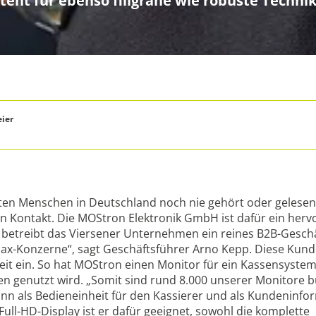
ht für ebenso filigrane wie robuste Techni
ier
ten Menschen in Deutschland noch nie gehört oder gelese
n Kontakt. Die MOStron Elektronik GmbH ist dafür ein her
 betreibt das Viersener Unternehmen ein reines B2B-Geschäf
Dax-Konzerne“, sagt Geschäftsführer Arno Kepp. Diese Kund
eit ein. So hat MOStron einen Monitor für ein Kassensystem
en genutzt wird. „Somit sind rund 8.000 unserer Monitore 
ann als Bedieneinheit für den Kassierer und als Kundeninfo
Full-HD-Display ist er dafür geeignet, sowohl die komplette