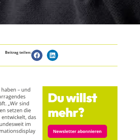
k
Beitrag teilen:
n haben – und
vorragendes
t. „Wir sind
en setzen die
 entwickelt, das
bundesweit im
rmationsdisplay