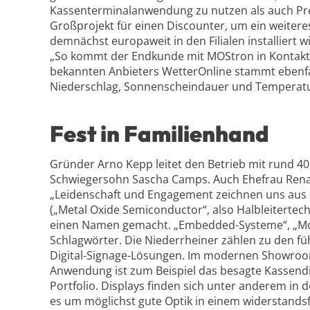
Kassenterminalanwendung zu nutzen als auch Pre
Großprojekt für einen Discounter, um ein weitere
demnächst europaweit in den Filialen installiert 
„So kommt der Endkunde mit MOStron in Kontakt, 
bekannten Anbieters WetterOnline stammt ebenfal
Niederschlag, Sonnenscheindauer und Temperatu
Fest in Familienhand
Gründer Arno Kepp leitet den Betrieb mit rund 
Schwiegersohn Sascha Camps. Auch Ehefrau Renate 
„Leidenschaft und Engagement zeichnen uns aus 
(„Metal Oxide Semiconductor“, also Halbleitertechn
einen Namen gemacht. „Embedded-Systeme“, „Moth
Schlagwörter. Die Niederrheiner zählen zu den fü
Digital-Signage-Lösungen. Im modernen Showroom 
Anwendung ist zum Beispiel das besagte Kassend
Portfolio. Displays finden sich unter anderem i
es um möglichst gute Optik in einem widerstandsf