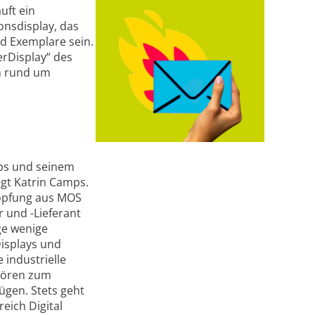
uft ein
onsdisplay, das
nd Exemplare sein.
rDisplay“ des
en rund um
mps und seinem
agt Katrin Camps.
höpfung aus MOS
r und -Lieferant
ge wenige
Displays und
industrielle
hören zum
ügen. Stets geht
eich Digital