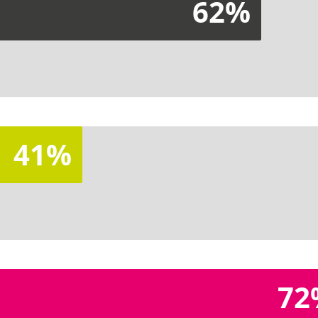
62%
41%
72