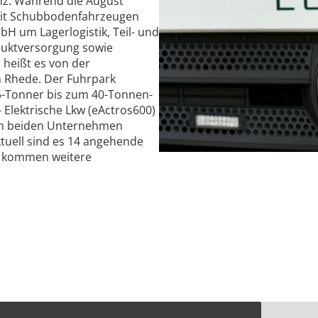
z: Während die August
it Schubbodenfahrzeugen
mbH um Lagerlogistik, Teil- und
duktversorgung sowie
heißt es von der
n Rhede. Der Fuhrpark
5-Tonner bis zum 40-Tonnen-
 Elektrische Lkw (eActros600)
den beiden Unternehmen
ktuell sind es 14 angehende
zu kommen weitere