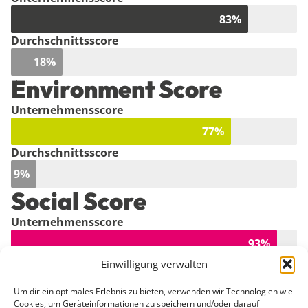
83
%
Durchschnittsscore
18
%
Environment Score
Unternehmensscore
77
%
Durchschnittsscore
9
%
Social Score
Unternehmensscore
93
%
Einwilligung verwalten
Durchschnittsscore
45
%
Um dir ein optimales Erlebnis zu bieten, verwenden wir Technologien wie
Cookies, um Geräteinformationen zu speichern und/oder darauf