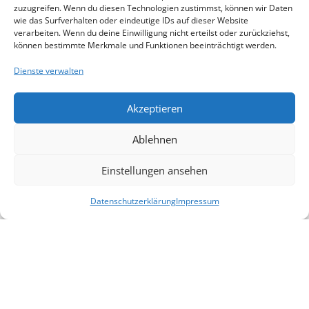
Governance Score
zuzugreifen. Wenn du diesen Technologien zustimmst, können wir Daten
wie das Surfverhalten oder eindeutige IDs auf dieser Website
Unternehmensscore
verarbeiten. Wenn du deine Einwilligung nicht erteilst oder zurückziehst,
können bestimmte Merkmale und Funktionen beeinträchtigt werden.
78
%
Durchschnittsscore
Dienste verwalten
%
Akzeptieren
Ablehnen
Veröffentlichungen
Einstellungen ansehen
Datenschutzerklärung
Impressum