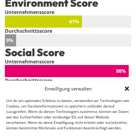
Environment Score
Unternehmensscore
61
%
Durchschnittsscore
9
%
Social Score
Unternehmensscore
98
%
Durchschnittsscore
Einwilligung verwalten
45
%
Governance Score
Um dir ein optimales Erlebnis zu bieten, verwenden wir Technologien wie
Cookies, um Geräteinformationen zu speichern und/oder darauf
Unternehmensscore
zuzugreifen. Wenn du diesen Technologien zustimmst, können wir Daten
wie das Surfverhalten oder eindeutige IDs auf dieser Website
67
%
verarbeiten. Wenn du deine Einwilligung nicht erteilst oder zurückziehst,
können bestimmte Merkmale und Funktionen beeinträchtigt werden.
Durchschnittsscore