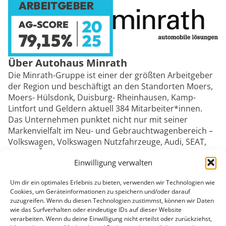
Über Autohaus Minrath
Die Minrath-Gruppe ist einer der größten Arbeitgeber
der Region und beschäftigt an den Standorten Moers,
Moers- Hülsdonk, Duisburg- Rheinhausen, Kamp-
Lintfort und Geldern aktuell 384 Mitarbeiter*innen.
Das Unternehmen punktet nicht nur mit seiner
Markenvielfalt im Neu- und Gebrauchtwagenbereich –
Volkswagen, Volkswagen Nutzfahrzeuge, Audi, SEAT,
CUPRA, Škoda und MG – sondern hat sich auch als
Einwilligung verwalten
führender Partner für E-Mobilität in der Region
positioniert. Moderne Servicewerkstätten, ein Glas-
Um dir ein optimales Erlebnis zu bieten, verwenden wir Technologien wie
Karosserie Zentrum sowie das umfangreiche Teile- und
Cookies, um Geräteinformationen zu speichern und/oder darauf
Zubehörangebot garantieren zudem automobile
zuzugreifen. Wenn du diesen Technologien zustimmst, können wir Daten
Komplettlösungen. Die zunehmende Digitalisierung,
wie das Surfverhalten oder eindeutige IDs auf dieser Website
die bereits seit einigen Jahren mit großem Engagement
verarbeiten. Wenn du deine Einwilligung nicht erteilst oder zurückziehst,