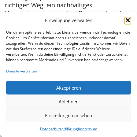
richtigen Weg, ein nachhaltiges
Unternehmen zu werden. Dann verifiziert
hier Euren Angaben und werdet Teil unserer
Einwilligung verwalten
Community.
Um dir ein optimales Erlebnis zu bieten, verwenden wir Technologien wie
Cookies, um Geräteinformationen zu speichern und/oder darauf
Eure Verifizierung ist vollkommen kostenfrei
zuzugreifen. Wenn du diesen Technologien zustimmst, können wir Daten
für und sorgt dafür, dass Ihr in nachprüfbar
wie das Surfverhalten oder eindeutige IDs auf dieser Website
verarbeiten. Wenn du deine Einwilligung nicht erteilst oder zurückziehst,
guter Gesellschaft seid.
können bestimmte Merkmale und Funktionen beeinträchtigt werden.
Dienste verwalten
Jetzt speichern
Akzeptieren
Ablehnen
© Copyright 2024 2bgood
Datenschutz
Impressum
Einstellungen ansehen
Datenschutzerklärung
Impressum