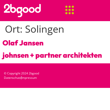
Ort:
Solingen
Olaf Jansen
johnsen + partner architekten
© Copyright 2024 2bgood
Datenschutz
Impressum