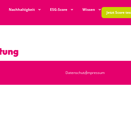
Nachhaltigkeit
ESG-Score
Wissen
Jetzt Score te
tung
Datenschutz
Impressum