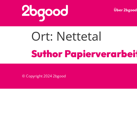
Über 2bgood
Ort:
Nettetal
Suthor Papierverarbei
© Copyright 2024 2bgood