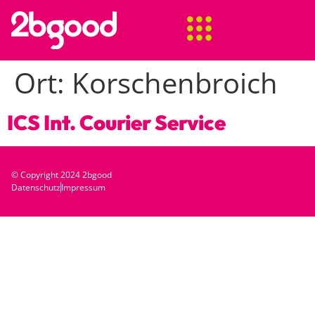
Ort:
Korschenbroich
ICS Int. Courier Service
© Copyright 2024 2bgood
Datenschutz
Impressum