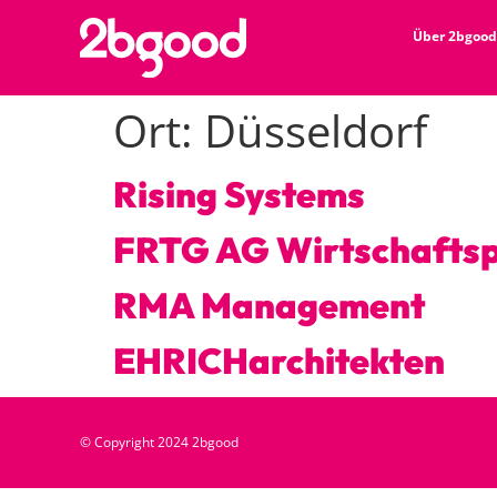
Über 2bgood
Ort:
Düsseldorf
Rising Systems
FRTG AG Wirtschaftsp
RMA Management
EHRICHarchitekten
© Copyright 2024 2bgood