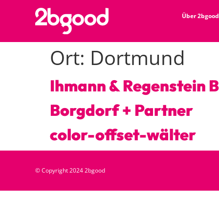
Über 2bgood
Ort:
Dortmund
Ihmann & Regenstein 
Borgdorf + Partner
color-offset-wälter
© Copyright 2024 2bgood