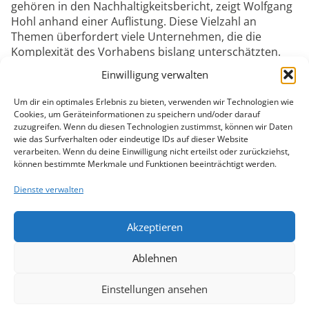
gehören in den Nachhaltigkeitsbericht, zeigt Wolfgang
Hohl anhand einer Auflistung. Diese Vielzahl an
Themen überfordert viele Unternehmen, die die
Komplexität des Vorhabens bislang unterschätzten.
„Unternehmen müssen jetzt anfangen, sich damit zu
Einwilligung verwalten
beschäftigen. Viele Unternehmen unterschätzen, dass
dies keine Angelegenheit ist, die man mal eben in vier
Um dir ein optimales Erlebnis zu bieten, verwenden wir Technologien wie
bis sechs Wochen erledigen kann. Einen solchen
Cookies, um Geräteinformationen zu speichern und/oder darauf
Bericht mit Inhalt füllen zu können, der dann auch
zuzugreifen. Wenn du diesen Technologien zustimmst, können wir Daten
wie das Surfverhalten oder eindeutige IDs auf dieser Website
belastbar ist, bedarf einer langfristigen Planung,“
verarbeiten. Wenn du deine Einwilligung nicht erteilst oder zurückziehst,
betont Wolfgang Hohl.
können bestimmte Merkmale und Funktionen beeinträchtigt werden.
Dienste verwalten
Ein Unternehmen mit
Tradition und Zukunftsvision
Akzeptieren
Ablehnen
Die Wurzeln der FRTG Group reichen bis ins Jahr 1962
zurück, als das Unternehmen vorwiegend Aufträge für
das Land Nordrhein-Westfalen bearbeitete, darunter
Einstellungen ansehen
die Prüfung von Bürgschaftsanträgen für Firmen.