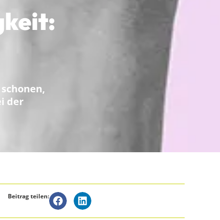
keit:
 schonen,
i der
Beitrag teilen: