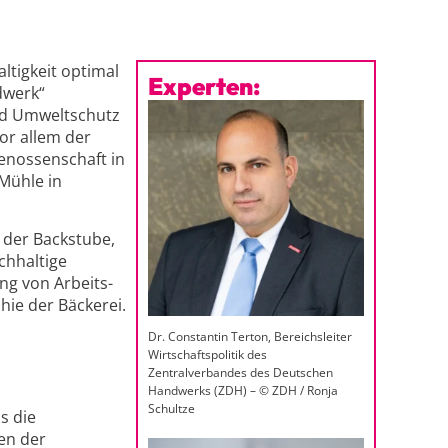
ltigkeit optimal
Experten:
dwerk“
nd Umweltschutz
or allem der
enossenschaft in
Mühle in
 der Backstube,
chhaltige
ng von Arbeits-
hie der Bäckerei.
Dr. Constantin Terton, Bereichsleiter
Wirtschaftspolitik des
Zentralverbandes des Deutschen
Handwerks (ZDH) – © ZDH / Ronja
Schultze
s die
en der