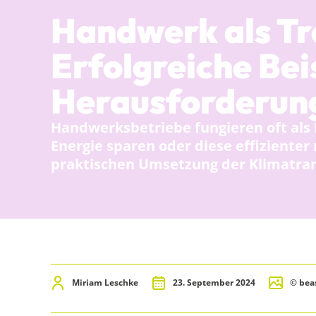
Handwerk als Tre
Erfolgreiche Bei
Herausforderun
Handwerksbetriebe fungieren oft als 
Energie sparen oder diese effizienter
praktischen Umsetzung der Klimatra
Miriam Leschke
23. September 2024
© ­­­b