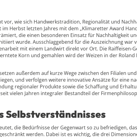
vor, wie sich Handwerkstradition, Regionalität und Nachha
st im Herbst letzten Jahres mit dem „Klimaretter Award Han
miert, die einen besonderen Einsatz für Nachhaltigkeit u
itiiert wurde. Ausschlaggebend für die Auszeichnung war v
arbeit mit einem Landwirt direkt vor Ort. Die Raiffeisen-G
erntete Korn und gemahlen wird der Weizen in der Roland 
etzen außerdem auf kurze Wege zwischen den Filialen und
iegen, und verfolgen weitere innovative Ansätze für eine na
ndung regionaler Produkte sowie die Schaffung und Erhaltu
eit vielen Jahren integraler Bestandteil der Firmenphilosop
des Selbstverständnisses
eutet, die Bedürfnisse der Gegenwart so zu befriedigen, das
geschränkt werden. Dabei ist es wichtig, die drei Dimension