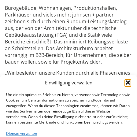
Bürogebäude, Wohnanlagen, Produktionshallen,
Parkhäuser und vieles mehr: johnsen + partner
zeichnen sich durch einen Rundum-Leistungskatalog
aus, der von der Architektur über die technische
Gebäudeausstattung (TGA) und die Statik viele
Bereiche einschließt. Das minimiert Reibungsverluste
an Schnittstellen. Das Architekturbüro arbeitet
vorrangig im B2B-Bereich, für Unternehmen, die selber
bauen wollen, sowie für Projektentwickler.
„Wir begleiten unsere Kunden durch alle Phasen eines
Projekts“, erklärt Geschäftsführer Andreas Szklarek.
Einwilligung verwalten
„Unsere Bauleiter sind regelmäßig vor Ort, um den
Fortschritt zu überwachen und sicherzustellen, dass
Um dir ein optimales Erlebnis zu bieten, verwenden wir Technologien wie
alles glattläuft.“ Nachhaltigkeit steht immer mehr im
Cookies, um Geräteinformationen zu speichern und/oder darauf
zuzugreifen. Wenn du diesen Technologien zustimmst, können wir Daten
Fokus – sowohl in der Bauweise als auch in der
wie das Surfverhalten oder eindeutige IDs auf dieser Website
Energieversorgung. „Quartiere werden verdichtet,
verarbeiten. Wenn du deine Einwilligung nicht erteilst oder zurückziehst,
Gebäude steigen in die Höhe, und Bauherren denken
können bestimmte Merkmale und Funktionen beeinträchtigt werden.
zunehmend an eigene Stromproduktion“, so Szklarek.
Auch der Umgang mit Extremwetterlagen, wie
Dienste verwalten