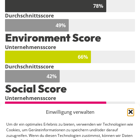
78
%
Durchschnittsscore
49
%
Environment Score
Unternehmensscore
66
%
Durchschnittsscore
42
%
Social Score
Unternehmensscore
78
%
Einwilligung verwalten
Durchschnittsscore
Um dir ein optimales Erlebnis zu bieten, verwenden wir Technologien wie
54
%
Cookies, um Geräteinformationen zu speichern und/oder darauf
zuzugreifen. Wenn du diesen Technologien zustimmst, können wir Daten
Governance Score