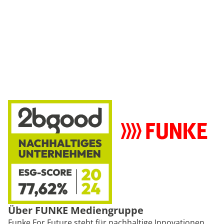
Über FUNKE Mediengruppe
Funke For Future steht für nachhaltige Innovationen