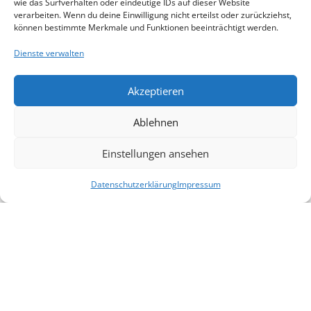
wie das Surfverhalten oder eindeutige IDs auf dieser Website
verarbeiten. Wenn du deine Einwilligung nicht erteilst oder zurückziehst,
Unternehmensscore
können bestimmte Merkmale und Funktionen beeinträchtigt werden.
89
%
Dienste verwalten
Durchschnittsscore
50
%
Akzeptieren
Ablehnen
Veröffentlichungen
Einstellungen ansehen
Datenschutzerklärung
Impressum