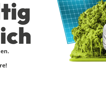
tig
ich
nen.
re!