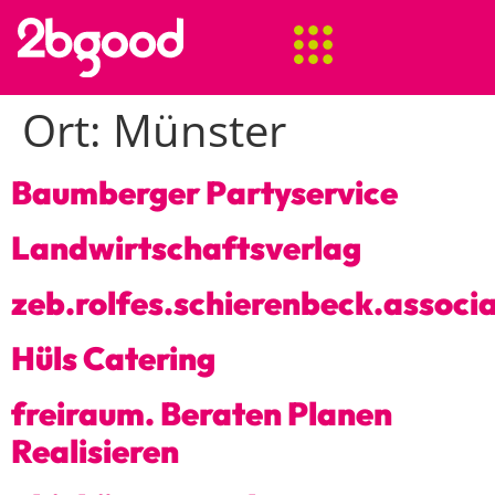
Ort:
Münster
Baumberger Partyservice
Landwirtschaftsverlag
zeb.rolfes.schierenbeck.associ
Hüls Catering
freiraum. Beraten Planen
Realisieren